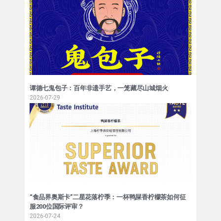
谭德七鬼包子：百年非遗手艺，一笼藏尽山城烟火
2026-07-29
“食品界奥斯卡”二星花落柠季：一杯鸭屎香柠檬茶如何征
服200位国际评审？
2026-07-24