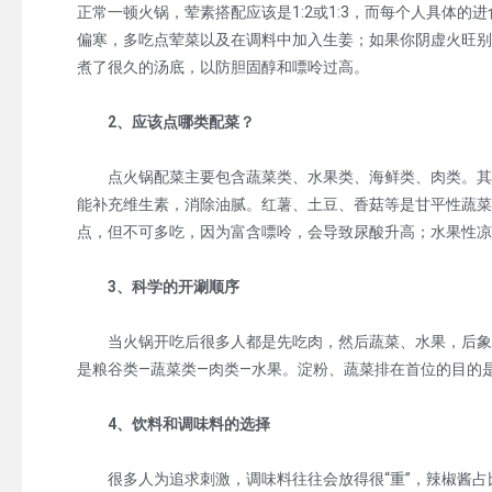
正常一顿火锅，荤素搭配应该是1:2或1:3，而每个人具体
偏寒，多吃点荤菜以及在调料中加入生姜；如果你阴虚火旺别
煮了很久的汤底，以防胆固醇和嘌呤过高。
2、应该点哪类配菜？
点火锅配菜主要包含蔬菜类、水果类、海鲜类、肉类。其中
能补充维生素，消除油腻。红薯、土豆、香菇等是甘平性蔬菜
点，但不可多吃，因为富含嘌呤，会导致尿酸升高；水果性
3、科学的开涮顺序
当火锅开吃后很多人都是先吃肉，然后蔬菜、水果，后象征
是粮谷类—蔬菜类—肉类—水果。淀粉、蔬菜排在首位的目的
4、饮料和调味料的选择
很多人为追求刺激，调味料往往会放得很“重”，辣椒酱占