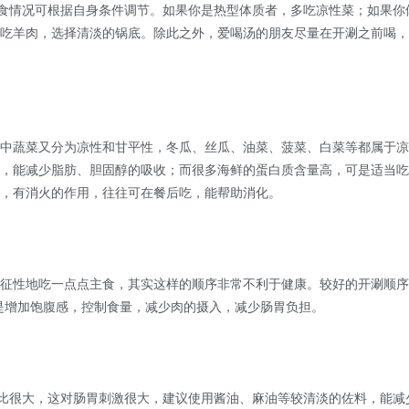
的进食情况可根据自身条件调节。如果你是热型体质者，多吃凉性菜；如果你
吃羊肉，选择清淡的锅底。除此之外，爱喝汤的朋友尽量在开涮之前喝，
蔬菜又分为凉性和甘平性，冬瓜、丝瓜、油菜、菠菜、白菜等都属于凉
，能减少脂肪、胆固醇的吸收；而很多海鲜的蛋白质含量高，可是适当吃
凉，有消火的作用，往往可在餐后吃，能帮助消化。
性地吃一点点主食，其实这样的顺序非常不利于健康。较好的开涮顺序
是增加饱腹感，控制食量，减少肉的摄入，减少肠胃负担。
比很大，这对肠胃刺激很大，建议使用酱油、麻油等较清淡的佐料，能减