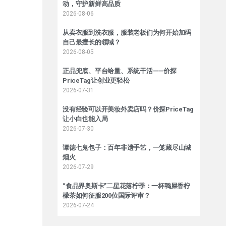
动，守护新鲜高品质
2026-08-06
从卖衣服到洗衣服，服装老板们为何开始加码
自己最擅长的领域？
2026-08-05
正品兜底、平台给量、系统干活——价探
PriceTag让创业更轻松
2026-07-31
没有经验可以开美妆外卖店吗？价探PriceTag
让小白也能入局
2026-07-30
谭德七鬼包子：百年非遗手艺，一笼藏尽山城
烟火
2026-07-29
“食品界奥斯卡”二星花落柠季：一杯鸭屎香柠
檬茶如何征服200位国际评审？
2026-07-24