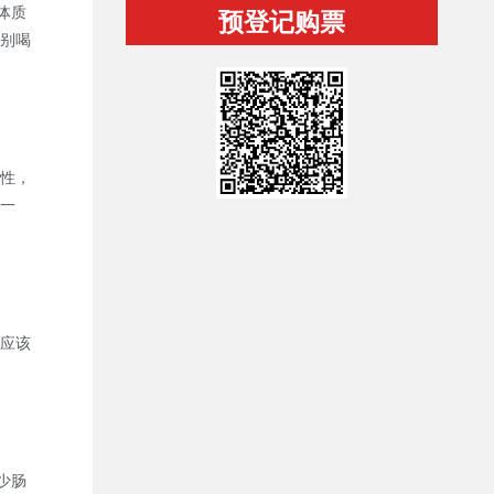
体质
预登记购票
别喝
性，
一
应该
少肠