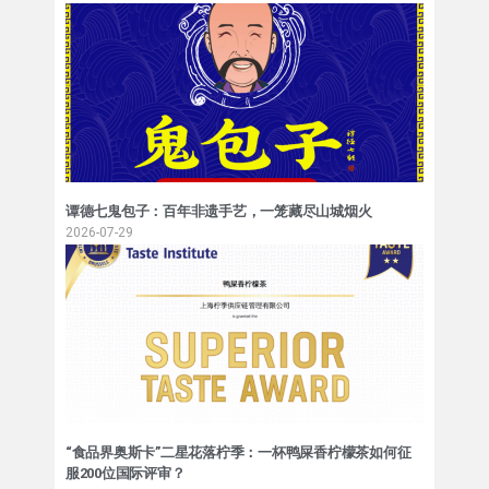
谭德七鬼包子：百年非遗手艺，一笼藏尽山城烟火
2026-07-29
“食品界奥斯卡”二星花落柠季：一杯鸭屎香柠檬茶如何征
服200位国际评审？