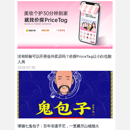
没有经验可以开美妆外卖店吗？价探PriceTag让小白也能
入局
2026-07-30
谭德七鬼包子：百年非遗手艺，一笼藏尽山城烟火