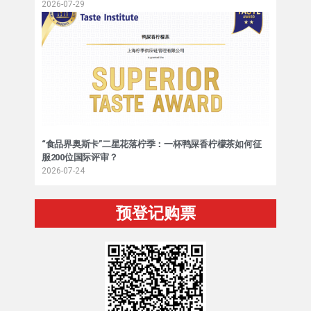
2026-07-29
“食品界奥斯卡”二星花落柠季：一杯鸭屎香柠檬茶如何征
服200位国际评审？
2026-07-24
预登记购票