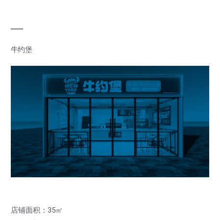
牛约堡
店铺面积：35㎡