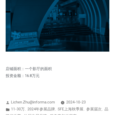
店铺面积：一个影厅的面积
投资金额：16.8万元
Lichen.Zhu@informa.com
2024-10-23
11-30万
2024年参展品牌
SFE上海秋季展
参展届次
品
、
、
、
、