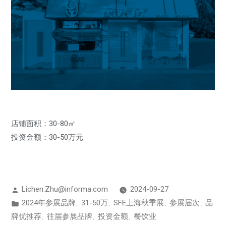
店铺面积：30-80㎡
投资金额：30-50万元
Lichen.Zhu@informa.com
2024-09-27
2024年参展品牌
31-50万
SFE上海秋季展
参展届次
品
、
、
、
、
牌优推荐
往届参展品牌
投资金额
餐饮业
、
、
、