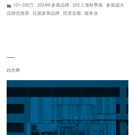
101-200万
2024年参展品牌
SFE上海秋季展
参展届次
、
、
、
、
品牌优推荐
往届参展品牌
投资金额
服务业
、
、
、
白大师