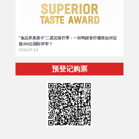
“食品界奥斯卡”二星花落柠季：一杯鸭屎香柠檬茶如何征
服200位国际评审？
2026-07-24
预登记购票