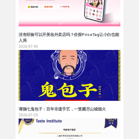
没有经验可以开美妆外卖店吗？价探PriceTag让小白也能
入局
2026-07-30
谭德七鬼包子：百年非遗手艺，一笼藏尽山城烟火
2026-07-29