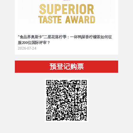
“食品界奥斯卡”二星花落柠季：一杯鸭屎香柠檬茶如何征
服200位国际评审？
2026-07-24
预登记购票