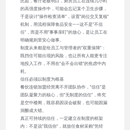
比如，餐厅老板明白，厨房员工在连续几小时
的高强度操作中，可能会忘记某个卫生步骤，
于是设计”操作检查清单”，设置”岗位交叉复核”
机制，用流程保障食品安全——这不是”不信
任”，而是不用”事事亲盯”的放心，是让员工在
明确规则里安心做事。
制度从来都是给员工与管理者的”双重保障”：
既挡住可能出现的风险，也让所有人能更专注
地投入工作，不用在”会不会出错”的焦虑中内
耗。
信任必须以制度为根基
餐饮连锁加盟经营离不开团队协作，”信任”是
团队凝聚力的核心，但”无制度的信任”，终究
是空中楼阁，既容易因误会破裂，也可能因漏
洞酿成大错。
真正可持续的信任，一定建立在制度的框架
内：不是说”我信你”，就放任食材采购”凭经