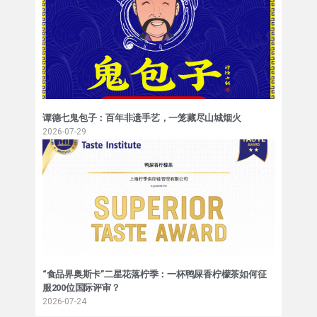
谭德七鬼包子：百年非遗手艺，一笼藏尽山城烟火
2026-07-29
“食品界奥斯卡”二星花落柠季：一杯鸭屎香柠檬茶如何征
服200位国际评审？
2026-07-24