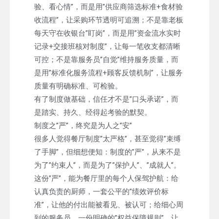
验、看心情”，而是用”供应商筛选标准+食材验
收流程”，让采购环节透明可追溯；不是靠老板
每天守在收银台”盯岗”，而是用”资金流水实时
记录+交接班核对制度”，让每一笔收支都清晰
可控；不是靠服务员”自觉”维持服务质量，而
是用”标准化服务流程+顾客反馈机制”，让服务
质量有明确标准、可检验。
有了制度做基础，信任才不是”口头承诺”，而
是踏实、持久、经得起考验的默契。
制度之”严”，终究是为人之”安”
很多人觉得餐厅制度”太严格”，甚至觉得”束缚
了手脚”，但细想便知：制度的”严”，从来不是
为了”约束人”，而是为了”保护人”、”成就人”。
这份”严”，能为餐厅里的每个人保驾护航：给
认真负责的厨师，一套公平的”绩效评价标
准”，让他的付出能被看见、被认可；给细心周
到的服务员，一份明确的”权益保障规则”，让