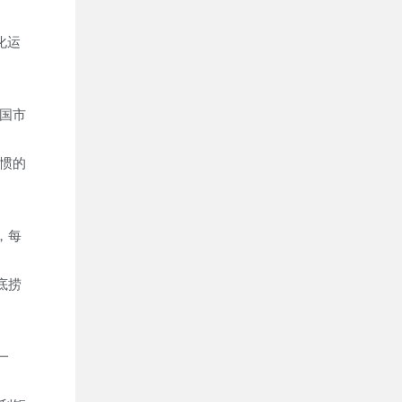
化运
国市
惯的
，每
底捞
一