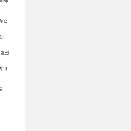
利矩
集众
制、
、强烈
秀到
侵