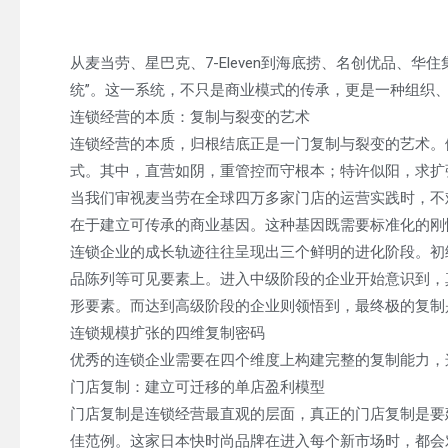
从麦当劳、星巴克、7-Eleven到海底捞、名创优品、
统”。这一系统，不只是商业模式的传承，更是一种组织
连锁经营的本质：复制与裂变的艺术
连锁经营的本质，归根结底正是一门复制与裂变的艺术。
式。其中，直营如阴，重管控而守根本；特许似阳，求扩
当我们审视麦当劳在全球四万多家门店的运营实践时，不
在于建立可传承的商业基因。这种基因既需要标准化的刚
连锁企业的成长轨迹往往呈现出三个鲜明的进化阶段。初
品陈列等可见要素上。进入中级阶段的企业开始意识到，
形要素。而达到高级阶段的企业则领悟到，最终极的复制
连锁规模扩张的四维复制密码
优秀的连锁企业需要在四个维度上构建完整的复制能力，
门店复制：建立可迁移的单店盈利模型
门店复制是连锁经营最直观的层面，真正的门店复制是要
佳范例。这家日本快时尚品牌在进入每个新市场时，都会