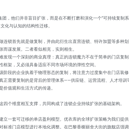
华住集团，他们并非盲目扩张，而是在不断打磨和演化一个”可持续复制系
、文化与认知的结构性迁移。
做连锁首先就是做复制，并由此衍生出直营连锁、特许加盟等多种划
张而谋发展。二者看似相克，实则相生。
难发现一个深刻的商业真理：真正的连锁魔力不在于简单的门店复制
性框架，又必须具备适应不同市场环境的弹性空间。
级阶段的企业执着于物理形态的复制，将注意力过度集中在门店装修
真正需要复制的是背后的管理体系——供应链、运营流程、人才培训
是价值观和生活方式的传递。
这四个维度相互支撑，共同构成了连锁企业持续扩张的基础架构。
建立一套可迁移的单店盈利模型。优衣库的全球扩张策略为我们提供
对标准门店模型进行本地化调整。在巴黎香榭丽舍大街的旗舰店强调