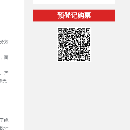
预登记购票
分方
，而
、产
等无
了绝
设计