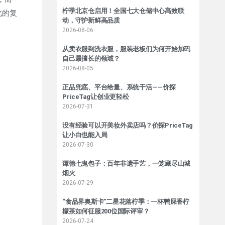
柠季北京仓启用！全国七大仓储中心高效联
化的复
动，守护新鲜高品质
2026-08-06
从卖衣服到洗衣服，服装老板们为何开始加码
自己最擅长的领域？
2026-08-05
正品兜底、平台给量、系统干活——价探
PriceTag让创业更轻松
2026-07-31
没有经验可以开美妆外卖店吗？价探PriceTag
让小白也能入局
2026-07-30
谭德七鬼包子：百年非遗手艺，一笼藏尽山城
烟火
2026-07-29
“食品界奥斯卡”二星花落柠季：一杯鸭屎香柠
檬茶如何征服200位国际评审？
2026-07-24