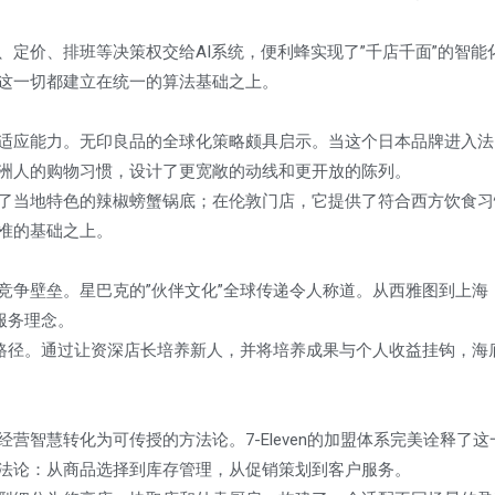
定价、排班等决策权交给AI系统，便利蜂实现了”千店千面”的智能
这一切都建立在统一的算法基础之上。
适应能力。无印良品的全球化策略颇具启示。当这个日本品牌进入法
洲人的购物习惯，设计了更宽敞的动线和更开放的陈列。
了当地特色的辣椒螃蟹锅底；在伦敦门店，它提供了符合西方饮食习
准的基础之上。
竞争壁垒。星巴克的”伙伴文化”全球传递令人称道。从西雅图到上海
服务理念。
新路径。通过让资深店长培养新人，并将培养成果与个人收益挂钩，海
智慧转化为可传授的方法论。7-Eleven的加盟体系完美诠释了这
法论：从商品选择到库存管理，从促销策划到客户服务。