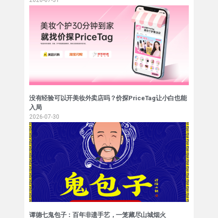
没有经验可以开美妆外卖店吗？价探PriceTag让小白也能
入局
2026-07-30
谭德七鬼包子：百年非遗手艺，一笼藏尽山城烟火