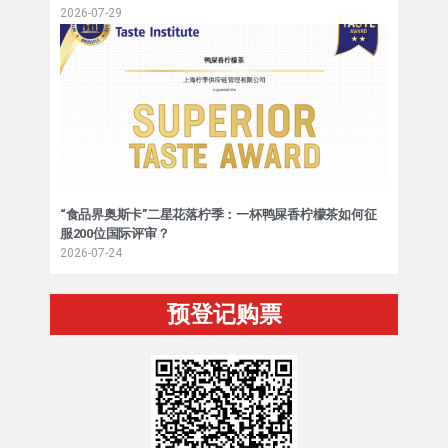
2026-07-29
“食品界奥斯卡”二星花落柠季：一杯鸭屎香柠檬茶如何征
服200位国际评审？
2026-07-24
预登记购票